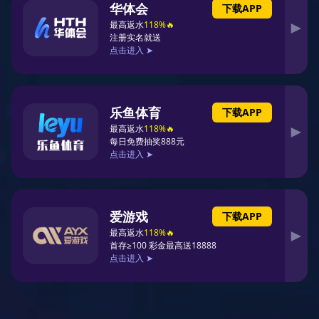
智能分析
结合大数据与趋势洞察，带来更深入的赛事理解。
版本更新记录 · 按时间分组查看
每次更新内容一目了然，华体会体育不断打磨细节，提升体
验。