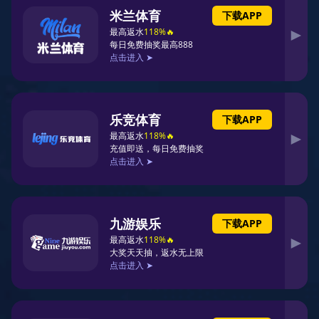
极速比分
支持华体会全类别体育项目，赛事动态快速同步。
互动社区
畅所欲言，与全球球迷一起交流观点、参与讨论。