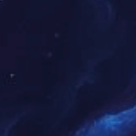
华体会体育 App 三大核心
功能
专为体育爱好者设计的智能应用，集赛事追踪、数据支持与
隐私防护于一体。
极速推送
从比分变动到红黄牌事件，华体会都能第一时间