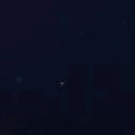
数据加密安全合规奖
平台系统符合国际加密标准，连续通过多轮安全审查。
行业推荐品牌
华体会 曾被多家行业媒体列入年度推荐名单。
华体会体育
华体会体育-华体会官网（hth.com）为用户提供稳定高效的华
体会hth官网、登录、入口、网页版、手机app下载、最新注册
链接等功能一应俱全，访问路径清晰便捷，华体会体育平台融合