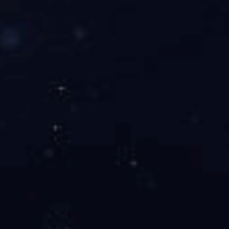
足球赛事资讯、篮球比赛数据及实时比分更新内容，带来丰富全
面的体育体验。
联系我们
地址
support@fjxjjj.com
快速导航
App下载
关于我们
隐私政策
用户协议
网站地图
推荐平台