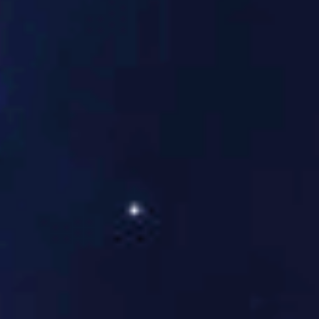
张镇麟、付豪等新生力量的成熟，球队攻防体系更加
均衡。季后赛阶段，赵继伟的组织串联和弗格的突破
杀伤形成双重威胁。总决赛对阵广厦的系列赛中，辽
宁队展现出惊人的团队深度，六人场均得分上双，最
终以4比0再度登顶。
2023年第三冠的征程更具传奇色彩。面对阵容老化和
伤病困扰，杨鸣教练组大胆启用年轻球员，俞泽辰、
周俊成等替补球员在关键场次屡建奇功。总决赛与浙
江稠州的对抗中，辽宁队凭借丰富的经验在决胜局完
成逆转，成为CBA历史上第四支三连冠球队。
球星传承与团队文化
从吴庆龙到郭艾伦，辽宁队始终保持着后卫驱动的战