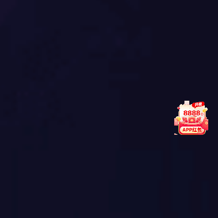
本文将探讨足球明星中是否有名叫李的球员，并对其成就与
影响力进行...
2026-07-31
世界杯足球明星公仔图片展示与收藏攻略