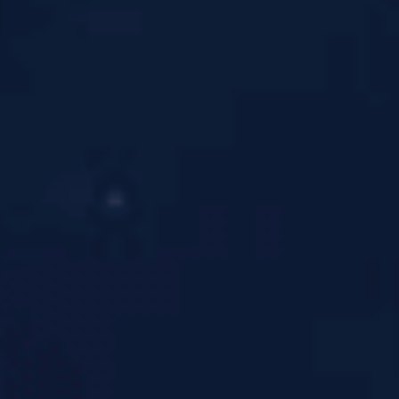
辽宁男篮的历史可追溯至1953年成立的辽宁省篮球
队，这支队伍在计划经济时代便以出色的身体素质和
技术风格闻名全国。1995年CBA联赛创立之初，辽宁
队作为创始球队之一，迅速成为联赛劲旅。早期的辽
宁队以快速攻防转换和强硬防守著称，尽管受限于资
金投入不足，但仍培养出李晓勇、吴庆龙等一批国手
级球员，为后续发展奠定基础。
2000年前后，辽宁队因人才流失和青训断层陷入低
谷，连续多个赛季未能进入季后赛。这一时期，球队
管理层开始反思运营模式，逐步引入市场化机制，并
加大对青年梯队的投入。2008年，随着张庆鹏、杨鸣
等新生代球员的崛起，辽宁队重新焕发生机，逐渐回
归强队行列。