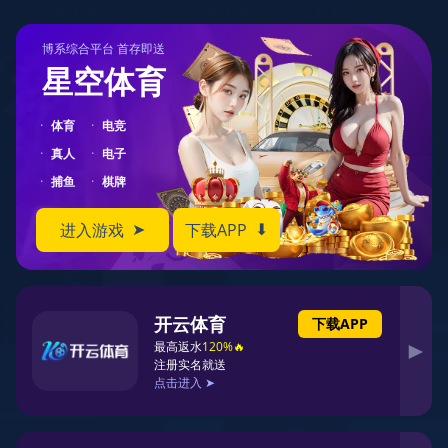
注册入口
华体会体育
APP与网页版入口
｜畅享全球体育赛事与数据服
务
欢迎访问
华体会体育
，提供全面覆盖足球、篮
球、电竞等项目的赛事资讯与数据内容， 支持
APP下载
与
网页使用
，每日同步更新千场比
赛，聚焦热门体育内容， 助您轻松获取赛事动
态，掌握比赛节奏。