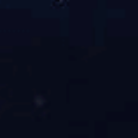
CSGO深度解析：BLG战队意识与战术运用的
本文将对《反恐精英：全球攻势》（CS:GO）中的BLG战队进
行深入解析，重点...
2026-06-08
华体会体育
华体会体育-华体会官网（hth.com）为用户提供稳定高效的华