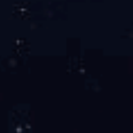
体会hth官网、登录、入口、网页版、手机app下载、最新注册
链接等功能一应俱全，访问路径清晰便捷，华体会体育平台融合
足球赛事资讯、篮球比赛数据及实时比分更新内容，带来丰富全
面的体育体验。
联系我们
地址
support@fjxjjj.com
快速导航
App下载
关于我们
隐私政策
用户协议
网站地图