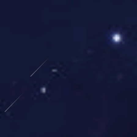
醒她的学生，要重视心理素质的发展。
为此，她推荐了一些放松身心的方法，比如冥想和深
呼吸。这些方法不仅能够减轻压力，还能让人在紧张
时刻保持冷静，更加专注于表演本身。此外，通过设
定小目标并逐步突破，也能够有效提升自信心，让他
们对自己的能力充满信任。
最后，在比赛前进行模拟演出也是一个很好的锻炼机
会。这种经历可以帮助学员适应现场氛围，为正式比
赛做好充分准备。当面对观众时，那份自信会瞬间爆
发出来，使得他们在台上闪耀光芒，同时也会让他们
对未来充满期待与动力。
总结：