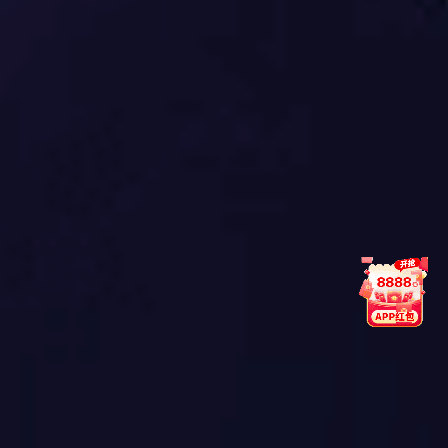
杭州攀岩队战术探讨：聚焦攀岩技术与团队
本文旨在探讨杭州攀岩队在攀岩技术与团队协作方面的战
术，分析如何...
2026-06-30