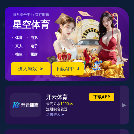
注册入口
华体会体育
APP与网页版入口
｜畅享全球体育赛事与数据服
务
欢迎访问
华体会体育
，提供全面覆盖足球、篮
球、电竞等项目的赛事资讯与数据内容， 支持
APP下载
与
网页使用
，每日同步更新千场比
赛，聚焦热门体育内容， 助您轻松获取赛事动
态，掌握比赛节奏。