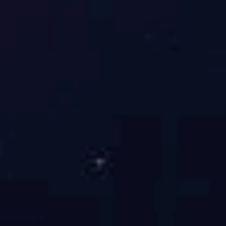
成都篮球队在篮球节奏排名中创下新高引
近年来，成都篮球队在全国篮球界崭露头角，其在篮球节奏
排名中创下新...
2026-07-03