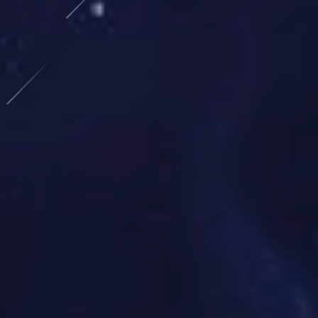
权结构的深层变革。这些变化正在重塑英超球队参与
欧冠竞争的外部环境。
青训体系的升级成为保持竞争力的关键，曼城足球学
院每年2000万英镑的投入初见成效，福登的崛起标志
着本土青训的价值回归。数据科技的深度应用正在改
变训练方式，利物浦的运动科学团队通过GPS追踪系
统将球员负荷管理精确到百分比。这些创新将决定英
超球队未来十年的欧冠竞争力。
总结：
英超球队在欧冠赛场六十余年的征途，是足球运动现
代化进程的微观缩影。从曼联的凤凰涅槃到曼城的科
技足球，每个冠军背后都凝结着战术智慧的突破、管
理模式的创新与时代精神的碰撞。这些俱乐部不仅用