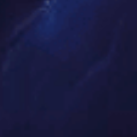
全国各地足球明星实力排名揭晓谁将成为
近年来，中国足球在世界舞台上的地位逐渐提升，涌现出了
一批实力超群...
2026-07-22