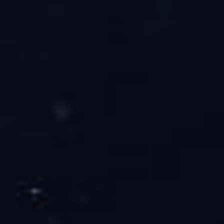
当你和你爸聊起足球明星时那些温馨又搞
在与父亲聊足球明星的过程中，常常会涌现出许多温馨而搞
笑的瞬间。...
2026-07-24
华体会体育
华体会体育-华体会官网（hth.com）为用户提供稳定高效的华
体会hth官网、登录、入口、网页版、手机app下载、最新注册
链接等功能一应俱全，访问路径清晰便捷，华体会体育平台融合
足球赛事资讯、篮球比赛数据及实时比分更新内容，带来丰富全