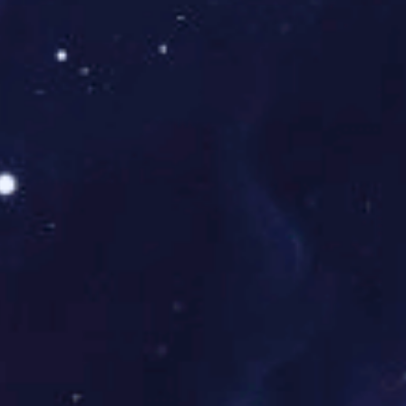
迅速响应，都展现出了良好的团队默契。这种高度一致性，使得
竞争过程中，各个运动员常常会面临巨大的心理压力，如果缺乏
都需要继续加强这一方面，以促进更优化的人际关系及竞技状态
，两支球队都有必要进行深入反思。首先，对于广州滑板队而言
。在长时间持续运动中，一旦体能不足，就会直接影响到技术发
获得胜利，但仍需考虑如何进一步提升起始阶段表现，加强开局
出有效回应。这对于未来各类赛事都是一种积极探索，也是不断
疑将帮助两支球队更好地备战接下来的挑战。不论是从技术层面
年轻运动员们必将在未来取得更大的突破。