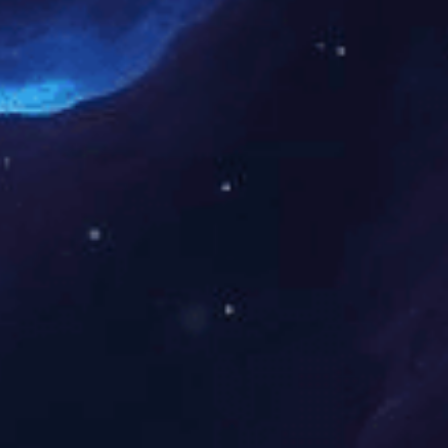
延伸阅读
长沙曾经的CBA主场球队如今还有复活可
长沙曾是中国男子篮球职业联赛的重要城市之一，其主
2026-07-11