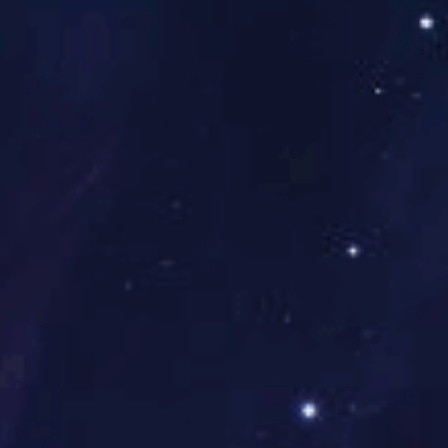
入状态，不断进行激烈角逐。首先，可以看到的是广州滑板队在
他们开始遭遇到体能下降的问题，这使得后续阶段出现了一定程
秀的耐力优势，在后半段反超并最终拉近分差。这一变化显示出
手之间频繁的小碰撞和竞争，使得整个赛事更加精彩刺激，也考
之间呈现出的技术特点也很明显。例如，广州选手往往更加注重
性。从整体来看，两支球队均以自身特色为优势，相互博弈，为
更是团队合作的重要体现。在过程中，我们可以看到两支球队内
实现了较好的整体运作。然而，由于部分成员未能及时调整自己
协作。他们在赛前便加强了团队建设，让每位成员都明确自己在