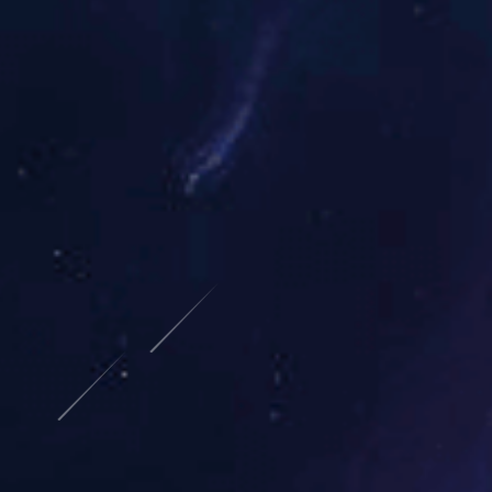
2、赛事进程与表现解析
进入到正式比赛阶段时，双方选手迅速进
速占据领先地位。然而，随着时间推移，
与此同时，上海滑板队逐渐发挥出他们优
策略以应对挑战的重要性。此外，双方选
值得注意的是，在此次赛事中，不同选手
性，这种风格上的差异为比赛增添了丰富
3、团队合作与沟通效果
本次耐力对决不仅是一场个人技能比拼，
切配合，通过明确分工及有效信息传递，
绩产生一定影响。
相比之下，上海滑板队显然更加注重集体