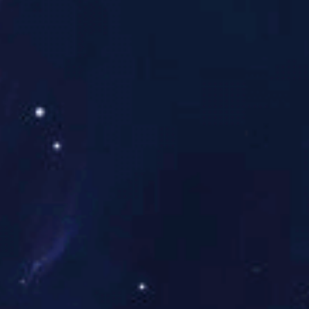
、选手表现、团队策略以及赛后反思，我们能够更好地理解这场
示。本篇文章将从四个方面进行详细阐述，旨在全面回顾此次耐
海滑板队都进行了充分而系统的准备。首先，从体能训练方面来
注重基础体能和极限挑战相结合，而上海滑板队则强调个人能力
同风格。
方法论。广州滑板队选择了稳扎稳打，通过稳定发挥来积累优势
战略上的差异无疑为比赛增添了更多的不确定性，也让观众感受
赛前期，两支球队都积极进行心理调适，以确保运动员在高压环
采用模拟比赛场景进行压力测试，以提高选手应对突发情况的能