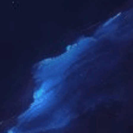
他们能够更快地适应变化，提高整体效率。
良好的情绪疏导机制，将可能导致表现不
。
，需要总结如何在起步阶段保持优势，同时
挥，因此合理分配体能至关重要。
攻势。此外，还要探索更多战术组合，以增
自我更新的重要途径。
还是心理素质层面，我们相信通过不断学习