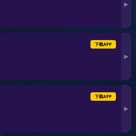
耐力对决赛后分析与反思
中，两支队伍展现了各自卓越的滑板技巧和顽强的拼搏精神。比