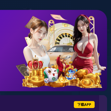
App下载
公司介绍
体育新闻
PP与网页版入口｜畅享全球体育
足球、篮球、电竞等项目的赛事资讯与数据内容， 
，聚焦热门体育内容， 助您轻松获取赛事动态，掌
手机App
网页版