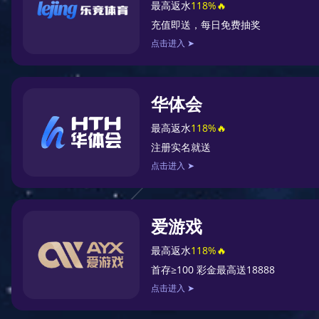
广州滑板队与上海滑板队
2026-06-15 14:19
24 次阅读
首页
/
体育新闻
在广州滑板队与上海滑板队的耐力对决赛