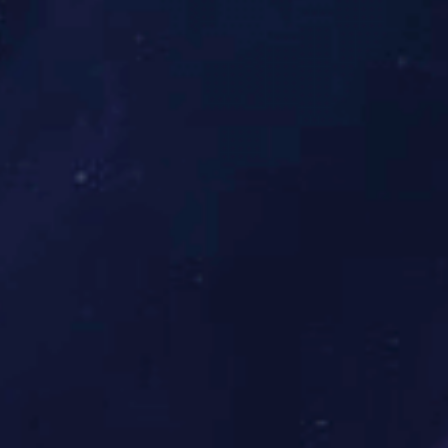
起跑阶段表现出色，凭借较强的冲刺能力迅
度上的疲态。
他们对于比赛节奏掌控能力，以及不断调整
验着每位运动员对于意外情况处理能力。
动作流畅度，而上海选手则偏向于技巧多变
观众带来了视觉盛宴。
部沟通协调的重要性。广州滑板队成员间密
的状态，他们偶尔会出现小失误，对整体成
团体中的角色与责任。在实际比赛中，无论