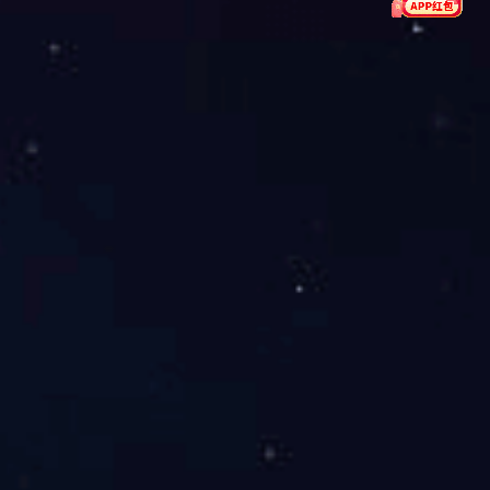
深度分析及战术
赛进行深入分析，包括两队的战术布局...