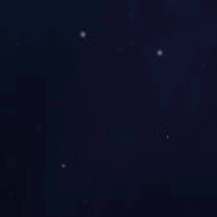
足球明星在赛场上挥洒汗水是否也会面临
在足球这项激情四溢的运动中，明星球员们在赛场上挥
2026-07-30
足球明星全屏动态壁纸让你的手机瞬间充
在现代社会中，手机已经成为人们生活中不可或缺的一