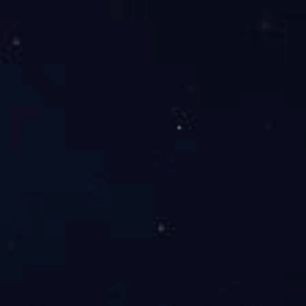
在转换过程中面临
的转换与重组是一个常见而又复杂的过...
大联赛球队如何晋
的俱乐部赛事之一，其资格赛规则复杂...