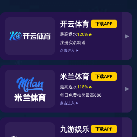
注册入口
赛事与数据服务
支持
APP下载
与
网页使用
，每日同步更
握比赛节奏。