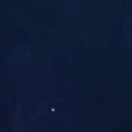
球员配合与技术动作，再者评估该战术在不
篇文章希望能够帮助读者更好地理解快攻战
时间。这种战术强调团队配合和瞬间决策能
。
作出攻击，而副攻手则需在适当时机插入，
行。
攻的重要环节。因此，在进行快攻时，对场