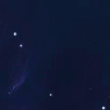
进行概述，其次分析上海排球队在快攻战术中的具体实施，包括
对当前情况的优化建议，从而为提升球队整体水平提供参考。这
进一步讨论。
方式，其核心在于通过迅速传球与攻击，不给对方防守留下反应
程度。在现代排球中，快攻已成为决定比赛胜负的重要因素之一
主攻手以及副攻手之间的良好配合。主攻手负责接收传球并迅速
需要具备极强的判断力和准确性，以确保每一次传递都能顺利进
。有效地拉开对方防线，使得攻击区域更加宽广，是实现快速进
。