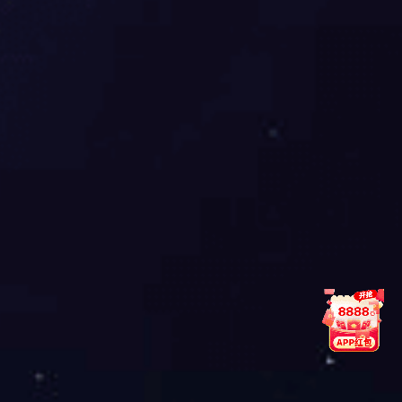
何在镜头前展现
球场上的英雄，他们的形象和魅力同样在...