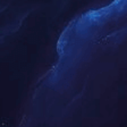
的团队而言，不断学习与调整都是必不可少的一环。期待上海排