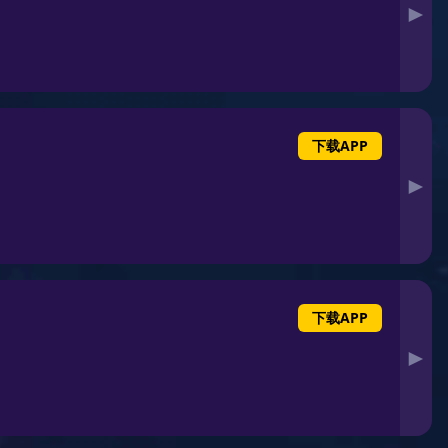
与表现评估的深度探讨
，通过多角度分析其战术特点、执行策略、表现评估及未来改进