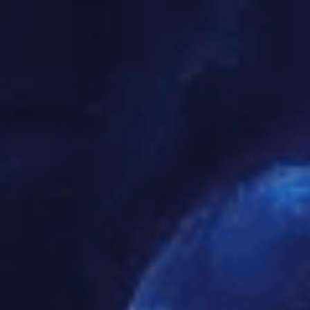
下一篇：
赛后复盘：IG与LNG精彩对决中的团
延伸阅读