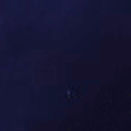
皇马与巴萨欧冠决赛的梦想对话分析
西班牙足球历史上最引人注目的对抗莫过于皇家马德里与巴
塞罗那之...
2026-06-23