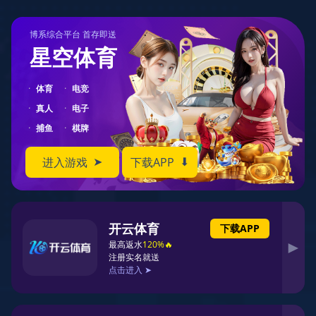
注册入口
华体会体育
APP与网页版入口
｜畅享全球体育赛事与数据服
务
欢迎访问
华体会体育
，提供全面覆盖足球、篮
球、电竞等项目的赛事资讯与数据内容， 支持
APP下载
与
网页使用
，每日同步更新千场比
赛，聚焦热门体育内容， 助您轻松获取赛事动
态，掌握比赛节奏。