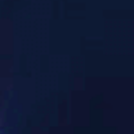
攻智慧。
防守贡献全景透视
防守体系中，梅克的护框价值最为突出。场均2.8次封
盖位列联赛第三，防守覆盖面积达到8.2平方米。其预
判能力尤其出色，经常提前站位制造进攻犯规，本赛
季已造成对手18次进攻犯规。但移动速度劣势导致防
挡拆时容易失位。
杰曼的防守积极性值得称道，场均1.9次抢断创造快攻
机会，防守篮板拼抢率达到78%。其贴身防守压迫性
强，能将对手三分命中率压制在29%以下。不过赌博
式抢断倾向明显，容易造成防守失位。
约瑟夫杨在团队防守中表现亮眼，协防时机把握精