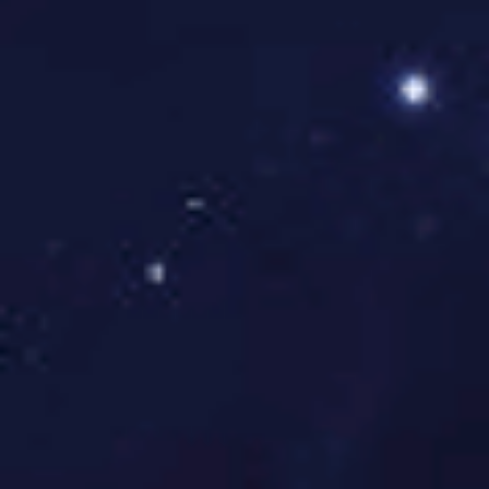
次。其对关键篮板的保护至关重要，最后五分钟防守
篮板争抢率达到91%。但进攻端存在感较弱，关键时
刻场均仅1.3次出手。
杰曼的突破杀伤在决战时刻尤为致命，造犯规成功率
提升至39%。其关键时刻罚球命中率保持90%水准，
对阵深圳时连得8分锁定胜局。不过情绪管理仍需加
强，两次技术犯规均发生在决胜阶段。
总结：
福建男篮的外援配置呈现出功能互补的良性态势。杰
曼的突破爆破、梅克的空间属性、约瑟夫杨的关键能
力共同构建起立体化攻防体系。三人在不同维度展现
出的专业素养，既体现了现代篮球的位置模糊化趋
势，又保持着鲜明的个人技术烙印。这种多元化的外