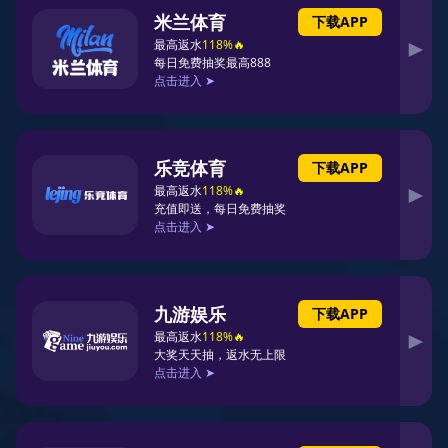
手机App
网页版
福建CBA球队外援表现大比拼
2026-06-19 13:23
25 次阅读
首页
/
体育新闻