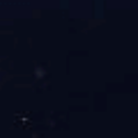
阿森纳与切尔西精彩对决直播全程回顾及
在这场备受瞩目的伦敦德比中，阿森纳与切尔西的对决展现
了两队的实...
2026-06-29
华体会体育
华体会体育-华体会官网（hth.com）为用户提供稳定高效的华
体会hth官网、登录、入口、网页版、手机app下载、最新注册
链接等功能一应俱全，访问路径清晰便捷，华体会体育平台融合
足球赛事资讯、篮球比赛数据及实时比分更新内容，带来丰富全
面的体育体验。