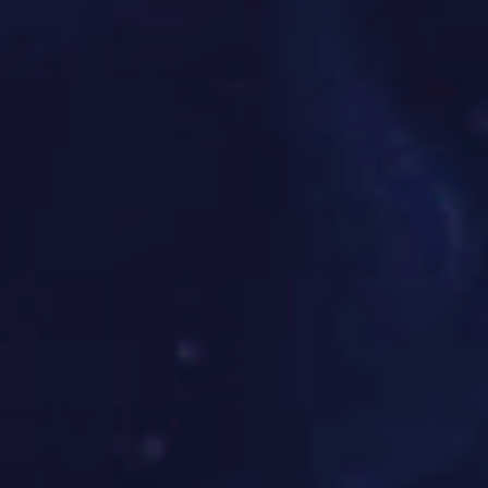
援组合，为球队应对不同战术风格的对手提供了充足
的选择空间。
从长远发展看，外援与本土球员的化学反应仍需深
化。如何在保证个人数据的同时提升团队协作效率，
如何将外援优势转化为稳定的战绩输出，仍是教练组
需要破解的课题。随着联赛竞争日趋激烈，福建队的
外援使用策略或将迎来新的升级迭代，这既考验管理
层的选材眼光，更检验着整个团队的战术适配能力。
上一篇：
意甲联赛球队在欧洲赛场上的竞争…