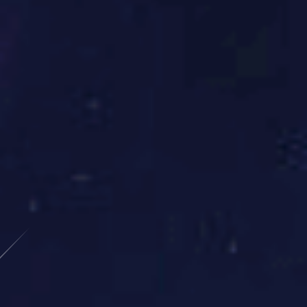
约瑟夫杨的无球跑动颇具威胁，通过底线穿插场均获
得2.3次空切机会。其与黎伊扬的后场组合完成156次
连线助攻，挡拆后击地传球准确率高达89%。但持球
时间偏长的问题仍未完全解决，场均二次传导比例仅
28%。
关键战役抗压测试
在决胜时刻，约瑟夫杨展现出大心脏特质。最后两分
钟场均贡献3.1分，关键球命中率46%。其招牌后撤步
三分屡次挽救球队，对阵浙江时压哨绝杀堪称经典。
但高强度对抗下体能下降明显，加时赛效率下滑
12%。
梅克在焦灼时刻的防守价值凸显，末节场均封盖1.1