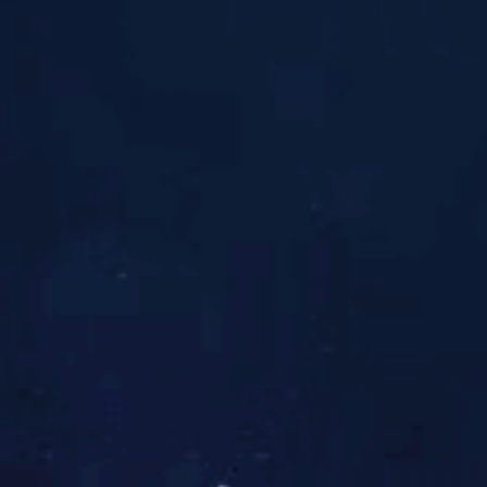
，尤文图斯与那不勒斯的南北对峙映射着经
人阶级与资产阶级的意识形态交锋，裹挟着
亚平宁半岛足球版图下暗流涌动的四大核心
生了国际米兰的诞生。梅阿查球场的双主队
的对抗，将这种分裂推至美学层面，范巴斯滕
斯时期的政治烙印使拉齐奥长期背负极右标
将这种对立推向戏剧化顶点，德比赛后地铁停
阶级形成微妙制衡。1949年苏佩加空难摧