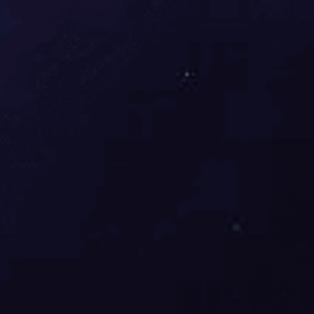
下一篇：
羽毛球场上的奋斗与梦想吴磊畅谈
星赛展现传奇风