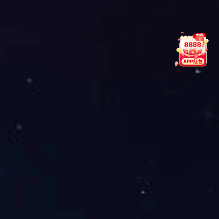
足球明星赛展现传奇风采与激情对决...
最佳观看平台
度持续攀升，球迷们对比赛录像的观看...