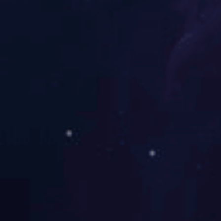
本文旨在探讨杭州攀岩队在攀岩技术与团队协作方面的
2026-06-30
南京排球队阵地战分析：优劣势与未来发展
本文围绕南京排球队的阵地战进行深入分析，主要从优
2026-07-20