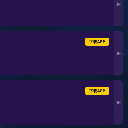
与历史恩怨故事
峰舞台，更是百年恩怨与城市荣光的交织之地。从北部的工业重