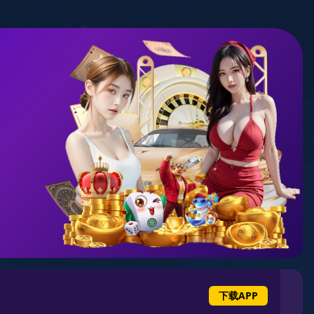
App下载
公司介绍
体育新闻
PP与网页版入口｜畅享全球体育
足球、篮球、电竞等项目的赛事资讯与数据内容， 
，聚焦热门体育内容， 助您轻松获取赛事动态，掌
手机App
网页版