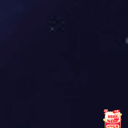
全球各大洲足球明星的名字与成就盘点
本文旨在全面盘点全球各大洲的足球明星及其成就，探讨他
们对足球运...
2026-07-18