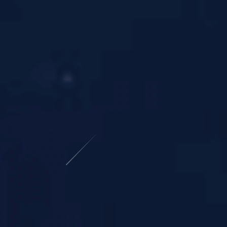
的兴趣。他在五岁时就开始接触这项运动，每当看到
电视上球星们精彩的表现，他便会流露出羡慕之情。
这种热爱促使他在课余时间总是和小伙伴们踢球，尽
管技术稚嫩，但却乐此不疲。
随着年龄的增长，赵磊开始参加学校组织的各类比
赛，这让他更加深入地了解了足球。在比赛中，他不
仅享受到了胜利带来的喜悦，也体会到了失败所带来
的挫折感。这些经历为他日后成为一名职业球员打下
了基础，也锻炼了他的心理素质。
进入青少年队后，赵磊得到了系统性的训练，并接触
到了更高水平的比赛。教练对他的评价和鼓励增强了
他的信心，使他坚定了要走上职业道路的决心。在这
个阶段，他也结识了一些志同道合的小伙伴，他们一