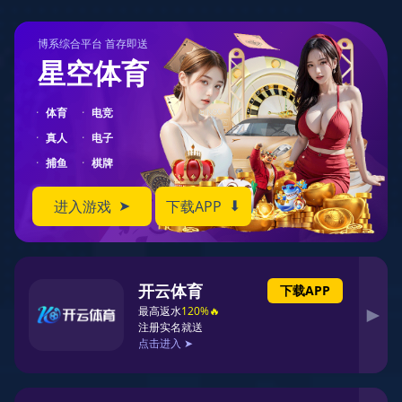
注册入口
华体会体育
APP与网页版入口
｜畅享全球体育赛事与数据服
务
欢迎访问
华体会体育
，提供全面覆盖足球、篮
球、电竞等项目的赛事资讯与数据内容， 支持
APP下载
与
网页使用
，每日同步更新千场比
赛，聚焦热门体育内容， 助您轻松获取赛事动
态，掌握比赛节奏。