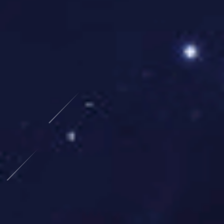
要学会及时调整，把困难视作成长的一部分。这样的
认知帮助他在复杂多变的环境中保持稳定性。
Zhao Lei 还特别强调团队合作的重要性。在众多优秀
选手中，一颗团结一致、共克时艰的大心脏才是真正
能够带领球队走向成功的重要因素。他希望自己能够
继续发挥引领作用，与队友们共同书写更多辉煌篇
章。
展望未来，虽然充满未知，但赵磊相信，只要坚持初
心，就一定能迎来属于自己的光辉时刻。他希望通过
自身经历鼓励更多年轻人追逐梦想，并为中国足球的
发展贡献力量，将这项运动推向更高水平。
总结：