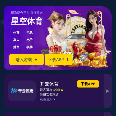
注册入口
华体会体育
APP与网页版入口
｜畅享全球体育赛事与数据服
务
欢迎访问
华体会体育
，提供全面覆盖足球、篮
球、电竞等项目的赛事资讯与数据内容， 支持
APP下载
与
网页使用
，每日同步更新千场比
赛，聚焦热门体育内容， 助您轻松获取赛事动
态，掌握比赛节奏。