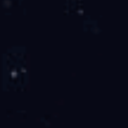
联系我们
地址
support@fjxjjj.com
快速导航
App下载
关于我们
隐私政策
用户协议
网站地图
推荐平台
© 2026 华体会体育 版权所有 · 本平台致力打造优质的数字娱乐平台