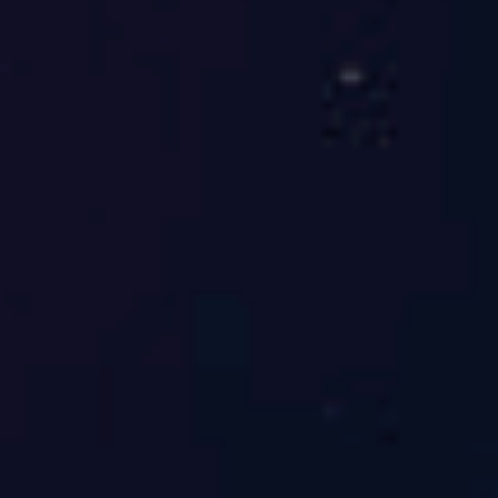
阿森纳与马竞激战正酣最终比赛结果揭晓
在近日进行的一场备受瞩目的足球比赛中，阿森纳与马德里
竞技展开了...
2026-05-31