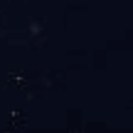
世界杯足球明星公仔图片展示与收藏攻略
本篇文章将深入探讨世界杯足球明星公仔的魅力与收藏价
值，旨在为广...
2026-07-27
华体会体育
华体会体育-华体会官网（hth.com）为用户提供稳定高效的华
体会hth官网、登录、入口、网页版、手机app下载、最新注册
链接等功能一应俱全，访问路径清晰便捷，华体会体育平台融合
足球赛事资讯、篮球比赛数据及实时比分更新内容，带来丰富全
面的体育体验。