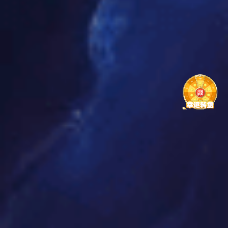
延伸阅读
权威发布攀岩实力排行榜揭示顶尖选手竞