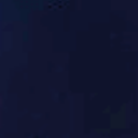
保级大战中的经典战役同样扣人心弦。莱斯特城最后
三轮连斩狼队、西汉姆却仍黯然降级，凸显出前期失
分过多的结构性困境。埃弗顿在古迪逊公园1-0战胜曼
联的保命三分，则展现了传统豪门的底蕴价值。特别
值得关注的是伯恩茅斯，这支升班马通过针对性补强
和战术创新，在最后十轮豪取18分成功上岸。
3、数据统计解读
进攻效率与积分排名的相关性达到0.87的历史新高。
曼城以2.3球/场的恐怖火力领跑，其预期进球值
（xG）与实际进球差值+12.5的数据，证明进攻终结
能力的卓越。阿森纳虽然控球率仅列第四，但通过快
速转换创造的绝对机会数（132次）高居榜首，这种
高效反击模式成为其异军突起的关键。