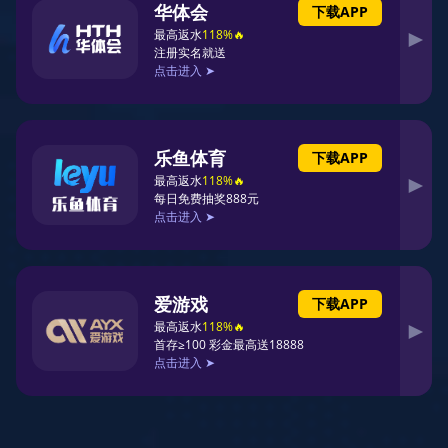
作为全球最具商业价值和竞技水平的足球联赛之一，
英超联赛每个赛季的积分榜争夺都牵动着亿万球迷的
心。本文将从积分格局、关键场次、数据统计和未来
趋势四个维度，深入剖析2022/23赛季英超各队的得
分表现。通过对比传统豪门的统治力、新晋势力的崛
起态势、中游集团的生存法则以及保级军团的挣扎轨
迹，揭示积分背后蕴含的战术革新、管理智慧与竞争
哲学。文章还将结合具体赛事节点与数据模型，解读
积分波动背后的深层逻辑，为理解现代足球竞争生态
提供全新视角。