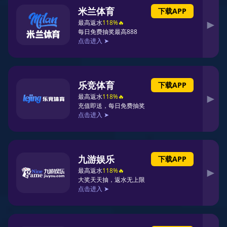
手机App
网页版
英超各球队分数：英超各球队
在赛季中的得分情况与统计。
2026-06-29 13:40
28 次阅读
首页
/
体育新闻