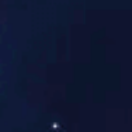
的伊蒂哈德之战中，德布劳内梅开二度帮助蓝月亮4-1
完胜，这场价值6分的对决不仅逆转积分形势，更摧
毁了枪手年轻球员的心理防线。数据统计显示，阿森
纳在此战后的7场比赛失分率达43%，而曼城同期保持
全胜。这种此消彼长的态势，印证了强强对话对争冠
格局的决定性作用。
中游球队的"巨人杀手"属性显著影响积分分布。布伦
特福德主场双杀曼城、利物浦的壮举，为其最终排名
贡献了关键12分。布莱顿3-0痛击利物浦的比赛，不
仅终结了对手的争四希望，更展示了德泽尔比传控体
系对抗传统豪门的可能性。这些冷门赛事改变了多支
球队的赛季轨迹，证明英超竞争已从"Big6垄断"向多
极化发展。