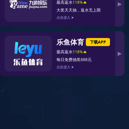
尖的职业联赛，吸引了世界级球星与资本关