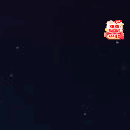
经多年沉淀与突破，逐渐成为中国篮球版图...
足球赛事之一，防守能力往往是决定球...