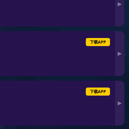
然不同的两个层级。英超作为全球商业化程度最高、竞技水平顶