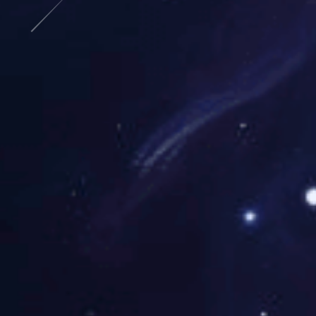
英甲球员群体呈现明显本土化特征，80%
环境催生出独特的奋斗文化，许多球员通
是这种生态孕育的励志典型。
职业发展路径的差异同样显著。英超青训
注重实战能力培养，年轻球员往往17-1
性。
球迷文化特质
英超球场逐渐演变为全球化的娱乐消费场
迷通过付费流媒体观赛，形成虚拟社区互
英甲保持着更纯粹的工人阶级足球传统。诸
坚持低价门票政策，普雷斯顿北区成人季票
社区支持的关键作用。