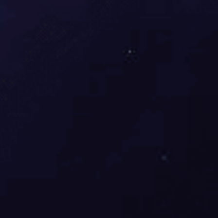
下一篇：
英超各球队分数：英超各球队在赛季
和主力阵容