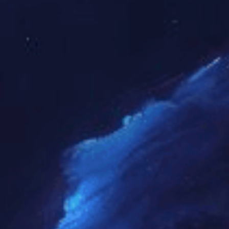
员需通过兼职或商业代言补贴收入。但这种
转加盟莱斯特城并夺得英超冠军的传奇，正
业队相同的战术体系培养人才。英甲青训更
，但也增加了伤病风险与职业寿命的不确定
赛日收入中非门票占比超过40%。国际球
的纯粹性。
队歌，看台上鲜见商业广告横幅。多数俱乐部
收入占比常达总收入的60%以上，凸显出