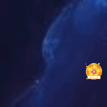
王者荣耀巨献：深入解析EDG战队的技术与
本文将深入解析《王者荣耀》中的EDG战队，探讨其在技术
与战术方面...
2026-06-05