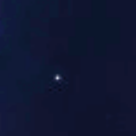
不过中锋位置得分效率偏低的问题始终存在，巴普蒂
斯唐仅有6球入账，迫使教练组不得不频繁尝试无锋
阵型。
防守体系的高位压迫策略在赛季中期收到奇效，场均
抢断19.3次的数据位列联赛前三。但体能分配问题导
致比赛末段屡屡失守，第80分钟后的失球占比达到
41%。三中卫与四后卫体系的频繁切换，虽增加了战
术灵活性，却也导致防守默契度波动明显。
关键战役胜负复盘
赛季第12轮主场对阵上海海港的3-1逆转胜局，堪称
战术执行的经典案例。教练组针对奥斯卡活动范围大
的特点，采取区域联防切割其传球线路，同时利用海