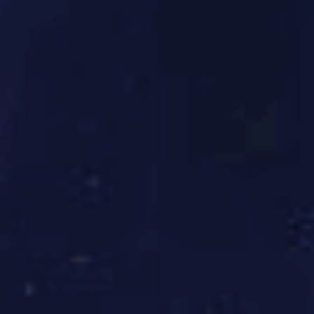
港边卫前插后的空当实施快速反击。埃弗拉梅开二度
的背后，是长达三周的特殊战术演练成果。
客场0-2不敌河南嵩山的比赛则暴露了球队的战术短
板。对手针对性的中场绞杀战术完全破坏了卓尔的进
攻节奏，全场仅有2次射正的数据创下赛季新低。这
场失利直接导致球队长达五轮的低迷期，凸显出应对
密集防守时的破局能力不足。
与长春亚泰的保级关键战堪称赛季转折点。在落后两
球的绝境下，李霄鹏果断变阵3-4-3强攻阵型，最终实
现3-2惊天逆转。这场比赛不仅收获了宝贵的3分，更
重塑了球队的战斗意志，为后续连续五场不败奠定了
基础。
未来发展前景展望