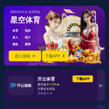
注册入口
华体会体育
APP与网页版入口
｜畅享全球体育赛事与数据服
务
欢迎访问
华体会体育
，提供全面覆盖足球、篮
球、电竞等项目的赛事资讯与数据内容， 支持
APP下载
与
网页使用
，每日同步更新千场比
赛，聚焦热门体育内容， 助您轻松获取赛事动
态，掌握比赛节奏。