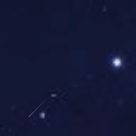
能迎来新的曙光。
4、未来发展展望
随着电子竞技行业的发展壮大，越来越多的人开始关
注这一领域，而作为其中一员，陈芳也在思考自己的
未来之路。一方面，她希望继续参与专业比赛，为自
己的电竞梦不懈奋斗；另一方面，在经历过不少风雨
后，她意识到需要扩展更多技能，为退役后的生活做
好准备。因此学习相关知识，提高自身综合素质成为
当务之急。
此外，对于电子竞技行业的发展趋势，从单纯竞技向
多元化延伸已成为必然趋势。越来越多的人参与其
中，各种商业模式层出不穷。而作为资深玩家和曾经
优秀选手，她希望能够借助自身影响力，为这个行业