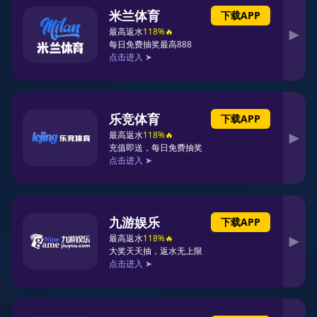
手机App
网页版
对话陈芳：回顾王者荣耀职业
生涯与未来发展展望
2026-06-21 18:36
24 次阅读
首页
/
体育新闻