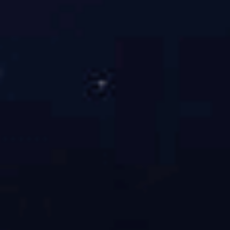
其战术特点...
2026-06-17
国王队与太阳队激战即将开启10月11日精
国王队与太阳队的对决即将于10月11日开启，作为NBA季前
赛的重要一...