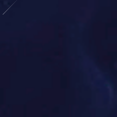
贡献更多力量，例如担任解说员或教练等角色，把经
验传递给新一代玩家，引导他们健康成长。
总之
, 陈芳相信，无论何时何地，只要坚持热爱，就一
定能找到属于自己的舞台。而非单纯追求胜利，更重
要的是享受过程，在不断探索中实现自我价值，这才
是真正值得追求的人生目标。
总结：
综上所述，通过对话陈芳，我们不仅回顾到了她辉煌
而又曲折的职业生涯，也看到了其背后付出的努力与
坚持。从入行初期的小白，到如今备受瞩目的明星选
手，每一步都凝聚着汗水与泪水，同时也收获着无数
感动和快乐。