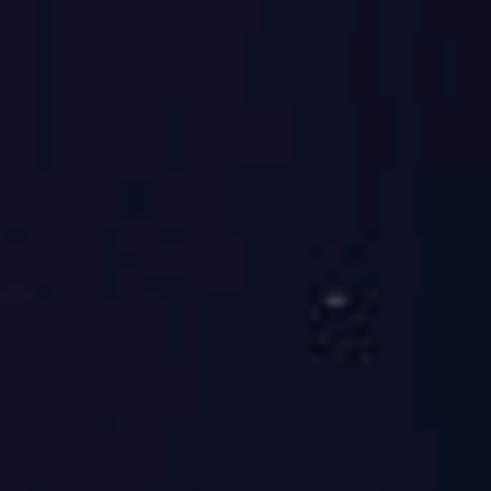
北京街舞队防守打法深度解析与战术应用
本文旨在深入探讨北京街舞队的防守打法及其战术应用。通
过分析北...
2026-06-13