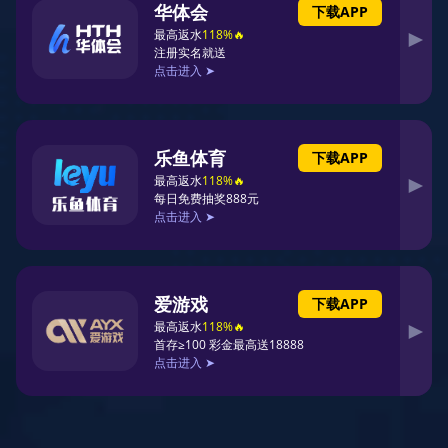
本文对广州足球队的盯防战术及其球队表现进行了深
入剖析。文章首先概述了盯防战术的基本原则和实施
方法，接着分析了广州足球队在比赛中如何运用这些
战术，并通过具体的数据与案例展示其实际效果。此
外，文章还探讨了影响球队表现的其他因素，如球员
素质、教练策略以及心理状态等，最后总结了广州足
球队在盯防战术实施中的成功经验与不足之处，希望
能为今后的发展提供借鉴。
1、盯防战术的基本概念
盯防战术是足球比赛中一种重要的防守策略，其核心