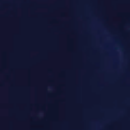
全体成员综合素质与团队协作能力，以便应对日益激
烈的竞争环境。
总体而言，虽然目前存在一些不足，但我们相信，只
要坚持不断学习与改进，加上科学合理的方法论指
导，将能使广州足球队朝着更高目标迈进，实现长足
发展。这将不仅仅是一项体育事业，更是一种文化传
承与精神追求，为广大爱好者带去更多精彩瞬间。
上一篇：
杭州滑板队在极限运动世界杯中的…
下一篇：
黄磊亲自揭秘DOTA2游戏技巧与心