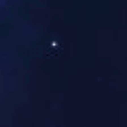
突破口。从实时数据来看，该场比赛后期，对方射门
次数明显减少，而本队则利用反击机会创造出多个进
攻机会，这正是盯防战术成功实施的重要体现。
3、影响球队表现的重要因素
除了技战术层面外，影响广州足球队整体表现还有诸
多因素，其中最重要的是球员自身素质。优秀的个人
能力可以提升整个团队执行战术的效率，如果一名后
卫具备出色的一对一能力，那么他在执行盯防任务时
就能游刃有余，从而减轻其他同伴压力。
其次，教练策略也是决定球队表现的重要环节。教练
需要根据不同赛事特点合理安排人员配置和战略部
署，让每个球员都能充分发挥自己的优势。同时，也
要关注年轻球员的发展，为未来储备更多人才。