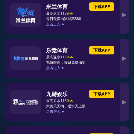
手机App
网页版
广州足球队盯防战术解析与球
队表现的深度剖析
2026-06-05 13:47
27 次阅读
首页
/
体育新闻