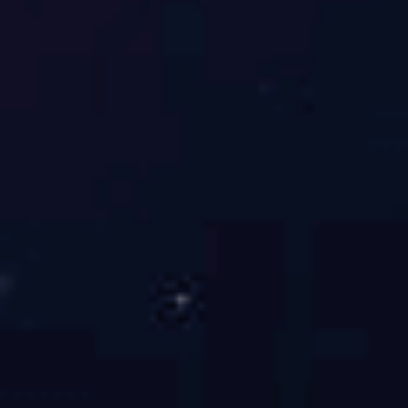
热议王者荣耀LNG战队实力大变革背后的
近年来，《王者荣耀》作为一款备受欢迎的手机游戏，吸引
了大量玩家和...
2026-06-16