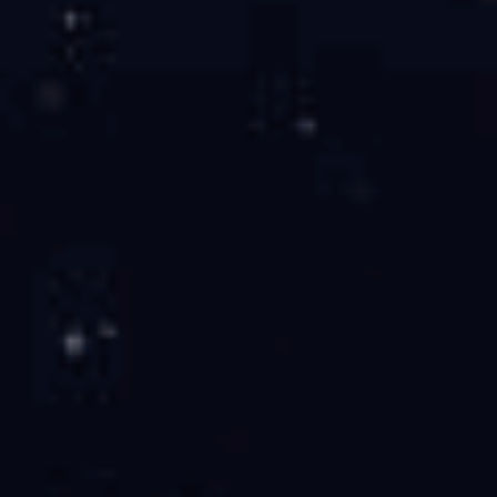
联系我们
地址
support@fjxjjj.com
快速导航
App下载
关于我们
隐私政策
用户协议
网站地图
推荐平台
© 2026 华体会体育 版权所有 · 本平台致力打造优质的数字娱乐平台