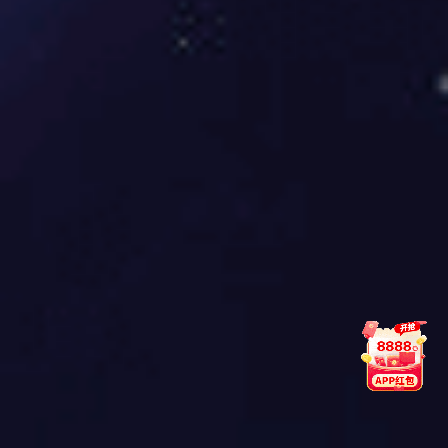
重庆街舞队配合引发热议争议背后的团队
重庆街舞队在近期的一场比赛中，以其独特的配合方式和激
烈的风格碰...
2026-06-21