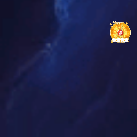
广州篮球队最新比赛经验排名前十揭晓引
广州篮球队作为中国篮球界的重要代表，其在各类赛事中的
表现备受关...
2026-06-21