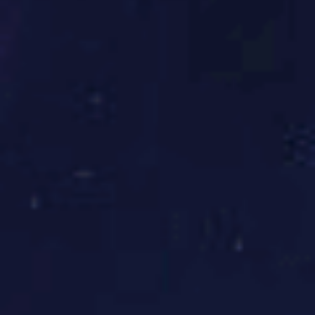
最后，不容忽视的是心理状态。在高水平竞技环境
下，自信心和抗压能力直接影响到运动员在场上的决
策与表现。若心理状态不佳，即便是再优秀的打法也
可能因为失误而付诸东流，因此培养健全心理素质尤
为重要。
4、成功经验与不足之处
经过以上分析，我们可以看到广州足球队在实施盯防
战术方面取得了一些成功经验。他们能够根据不同情
况下灵活调整自己的战略，并且具备一定深度的人才
储备，使得整体实力得到保证。然而，这也并不意味
着没有不足之处。
例如，有时候过于依赖个别明星球员可能导致整体配