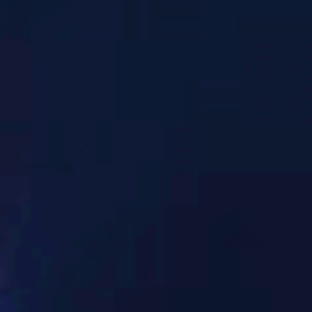
2、广州足球队盯防实践分析
从最近几个赛季来看，广州足球队在实施盯防战术时
展现出了较强的适应能力。在与各类对手交锋时，他
们能够迅速识别并针对性地部署防线。例如，在面对
技术型球队时，他们会选择更加紧密的人盯人策略，
以限制对方核心球员发挥空间。
与此同时，在与身体素质较强的球队较量时，团队则
倾向于采用区域联动方式，通过集体压迫来削弱敌方
攻击力。这些变化不仅为球队赢得了宝贵时间，也帮
助他们遏制住了多次有威胁性的进攻。
以某场关键赛事为例，当广州队面对传统强敌时，他
们展现出的高度组织化和协调性，使得对手难以找到