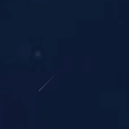
在《王者荣耀》中，英雄选择是决定胜负的重要因素
之一。首先，了解自己的定位非常关键，无论是打
野、辅助还是输出，都要根据自身的玩法习惯来选择
相应的英雄。如果你喜欢快速击杀敌人，可以考虑如
李白、猴子等高爆发型英雄；如果你偏好保护队友，
则可以选择像蔡文姬、牛魔这样的辅助角色。
其次，合理组建团队阵容也是上分的重要环节。在排
位赛中，尽量避免选择重复类型的英雄，比如两个法
师或者两个坦克，这样会导致团队缺乏整体性。因
此，在选人时要注意平衡输出、控制和生存能力，让
团队能够应对各种局面，提高取胜几率。
最后，有针对性地研究对手的选人思路也能帮助自己
做出更聪明的决策。例如，如果对方选了一个强势打