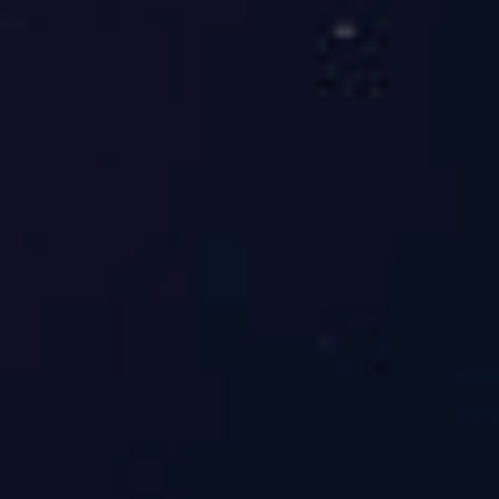
王者荣耀巨献：深入解析EDG战队的技术与
本文将深入解析《王者荣耀》中的EDG战队，探讨其在技术
与战术方面...
2026-06-05