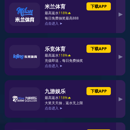
手机App
网页版
陈丽独家揭秘王者荣耀游戏技
巧与心得分享助你轻松上分
2026-07-09 13:22
30 次阅读
首页
/
体育新闻