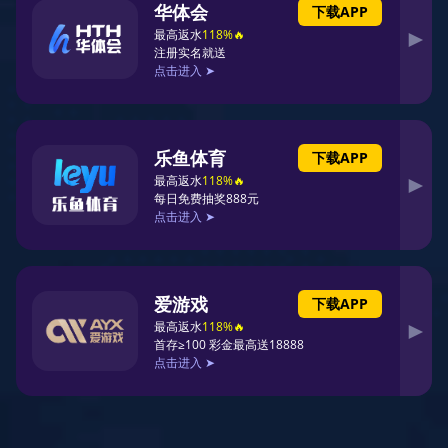
在《王者荣耀》这款风靡全国的手机游戏中，高手与
新手的差距不仅体现在操作水平，更在于对游戏机制
的深刻理解和策略运用。本文将由陈丽为大家独家揭
秘一些实用的游戏技巧与心得，这些内容将帮助玩家
们更轻松地提升段位，达到上分的目标。我们将从四
个方面进行详细阐述：英雄选择与搭配、技能使用技
巧、团队配合策略以及心理素质培养。每个方面都将
带给你全新的视角，让你的游戏体验更加丰富，战斗
更加顺利。
1、英雄选择与搭配