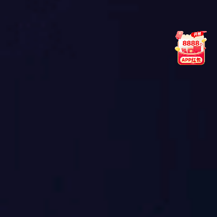
畅享全球足球盛宴的明星直播软件推荐与
随着全球足球赛事的不断增加，越来越多的球迷渴望能够实
时观看到自...
2026-07-21