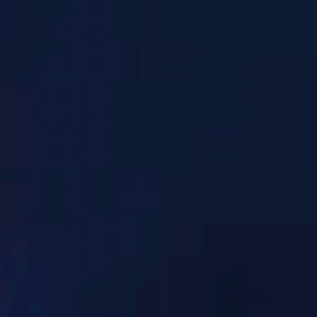
野，可以考虑选择具有反打能力或控制技能的英雄来
压制他，从而保证自己在前期不会落入劣势。
2、技能使用技巧
掌握技能使用技巧不仅能让你在战斗中游刃有余，还
能通过精准操作扭转战局。首先，要熟练掌握每个英
雄技能的冷却时间和释放顺序，不同技能之间往往存
在连招组合，通过合理安排可以大幅提升输出效率。
同时，也要学会利用普攻间隔来最大化伤害，例如，
在释放技能后及时插入普攻，以达到连击效果。
其次，对于控制类技能，要尽量把握时机。在团战
中，合理利用控制技能可以有效限制敌方关键人物，
如刺客或法师，为己方创造更多机会。因此，在施放
控制技之前，一定要观察敌人的站位变化，把握好时