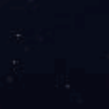
华体会体育
华体会体育-华体会官网（hth.com）为用户提供稳定高效的华
体会hth官网、登录、入口、网页版、手机app下载、最新注册
链接等功能一应俱全，访问路径清晰便捷，华体会体育平台融合
足球赛事资讯、篮球比赛数据及实时比分更新内容，带来丰富全
面的体育体验。
联系我们
地址
support@fjxjjj.com
快速导航