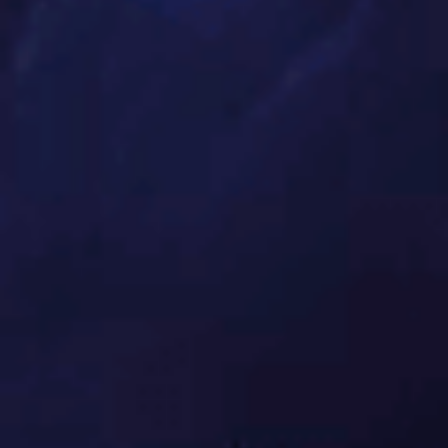
足球明星在赛场上挥洒汗水是否也会面临
在足球这项激情四溢的运动中，明星球员们在赛场上挥洒汗
水，展现出卓...
2026-07-30