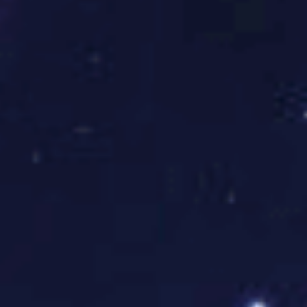
财政因素同样影响晋级前景。资格赛阶段的电视转播
分成和门票收入，能够显著改善中小俱乐部运营。挪
威博德闪耀2020年晋级附加赛后，年度营收增长
40%，这为持续投入欧战提供了经济基础。
资格赛关键阶段解析
第三轮资格赛被称为生死线，淘汰者将降级参加欧联
杯。这个阶段常出现冷门，2022年摩纳哥就在此轮被
顿涅茨克矿工淘汰。双回合赛制要求球队具备快速调
整能力，客场进球规则的取消更考验战术稳定性。
附加赛阶段采用同联赛回避原则，避免内部消耗。这
个阶段产生的正赛名额约占总数25%，苏超凯尔特人
曾在此阶段创下连续10年晋级纪录。球队需要平衡多