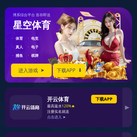
注册入口
华体会体育
APP与网页版入口
｜畅享全球体育赛事与数据服
务
欢迎访问
华体会体育
，提供全面覆盖足球、篮
球、电竞等项目的赛事资讯与数据内容， 支持
APP下载
与
网页使用
，每日同步更新千场比
赛，聚焦热门体育内容， 助您轻松获取赛事动
态，掌握比赛节奏。