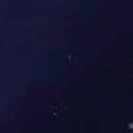
成都篮球队在篮球节奏排名中创下新高引
近年来，成都篮球队在全国篮球界崭露头角，其在篮球节奏
排名中创下新...
2026-07-03