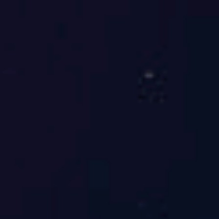
重庆滑板队在滑板比赛中创下新高经验排
重庆滑板队在最近的滑板比赛中，以卓越的表现创下了新的
经验排名，吸...
2026-06-27