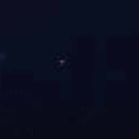
深圳篮球队的节奏探秘：从战术到团队协作
本文将对深圳篮球队的节奏进行全面探秘，分析其战术布
局、团队协作...
2026-06-13