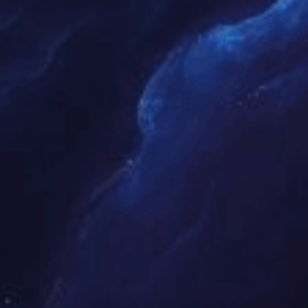
的发展势头，无疑将会让LNG在《王者荣耀》的职业赛场上书写
切都源自于他们勇于探索、自我超越的不懈努力。