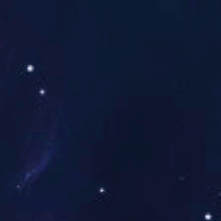
一次显著的实力变革，引发了众多玩家和分析师的讨论。本文将从
方向。这四个方面分别是：团队结构调整、选手状态变化、教练
所处的竞技状态，以及其未来在《王者荣耀》职业联赛中的表现
员调整，这些调整不仅仅是为了提高战斗力，更是为了优化整体团
如，某些重要位置的新选手加入，为原本固定的阵容带来了新鲜
培养，LNG战队能够更加灵活地应对比赛中的各种局面。这种灵
新成员与老将之间的信息交流也促进了彼此技巧和经验的共享，
分析来进行人员轮换，根据对手情况选择最合适的人选上场，这种