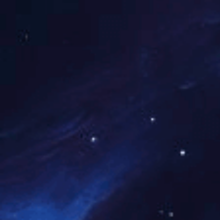
展望未来，如果能持续保持这种积极向上
有机会成为扭转局势的重要力量，而这一
上一篇：
专访杨军：揭示滑板运动背后的成功…
延伸阅读