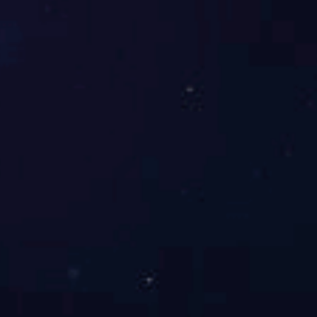
重庆羽毛球队在全运会中
战术，分析如何...
本文将对重庆羽毛球队在全运会
2026-07-17
日本足球明星的成长历程
的竞技游戏，吸引了...
本文将深入探讨日本足球明星的