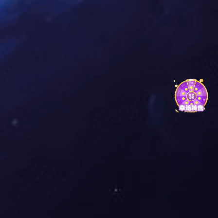
新的辉煌篇章。在日益激烈的竞争中，他们
下一篇：
权威发布攀岩实力排行榜揭示顶尖