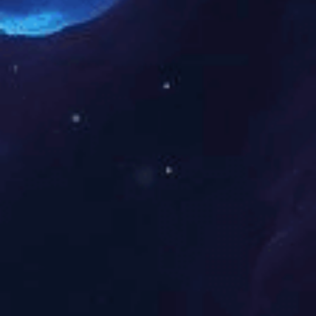
意甲球队之间的关系网络与历史恩怨故事
意大利足球甲级联赛不仅是欧洲足坛的巅峰舞台，更是
2026-06-20