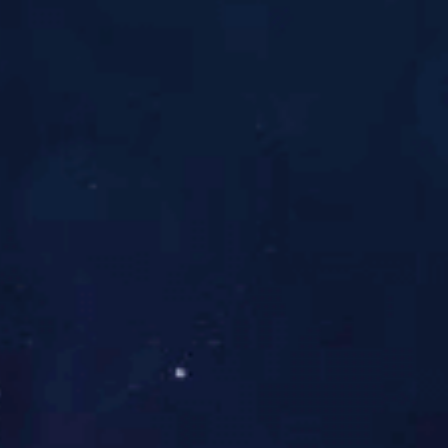
四个方面，对LNG战队实力大变革背后的
团队重组以及市场环境影响。通过分析这些
潜力。
队结构。首先，团队核心位置的选手更换，
血液，从而增强了团队协作能力。
活性使得他们在面对不同风格对手时能及时
有助于提升整体竞技水平。
策略让他们能够针对性地制定出最佳比赛方